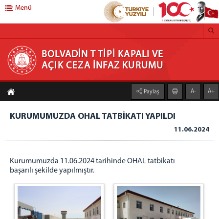
Menü
BOLVADİN T TİPİ KAPALI VE AÇIK CEZA İNFAZ
BOLVADİN T TİPİ KAPALI VE
AÇIK CEZA İNFAZ KURUMU
KURUMU
A-
A+
Paylaş
ANASAYFA
ADALET BAKANLIĞI
KURUMUMUZDA OHAL TATBİKATI YAPILDI
11.06.2024
C.T.E.
ADLİYEMİZ
Kurumumuzda 11.06.2024 tarihinde OHAL tatbikatı
İLETİŞİM
başarılı şekilde yapılmıştır.